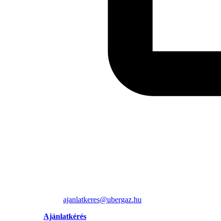
ajanlatkeres@ubergaz.hu
Ajánlatkérés