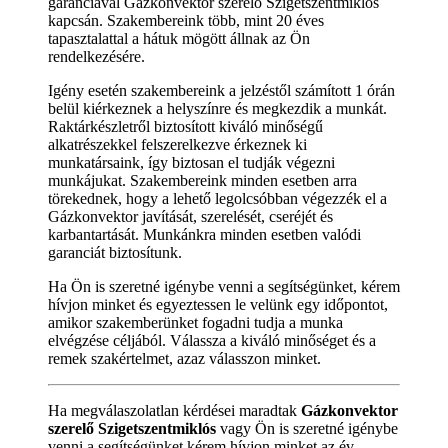
garanciával Gázkonvektor szerelő Szigetszentmiklós
kapcsán. Szakembereink több, mint 20 éves
tapasztalattal a hátuk mögött állnak az Ön
rendelkezésére.
Igény esetén szakembereink a jelzéstől számított 1 órán
belül kiérkeznek a helyszínre és megkezdik a munkát.
Raktárkészletről biztosított kiváló minőségű
alkatrészekkel felszerelkezve érkeznek ki
munkatársaink, így biztosan el tudják végezni
munkájukat. Szakembereink minden esetben arra
törekednek, hogy a lehető legolcsóbban végezzék el a
Gázkonvektor javítását, szerelését, cseréjét és
karbantartását. Munkánkra minden esetben valódi
garanciát biztosítunk.
Ha Ön is szeretné igénybe venni a segítségünket, kérem
hívjon minket és egyeztessen le velünk egy időpontot,
amikor szakemberünket fogadni tudja a munka
elvégzése céljából. Válassza a kiváló minőséget és a
remek szakértelmet, azaz válasszon minket.
Ha megválaszolatlan kérdései maradtak
Gázkonvektor
szerelő Szigetszentmiklós
vagy Ön is szeretné igénybe
venni a segítségünket kérem hívjon minket az év