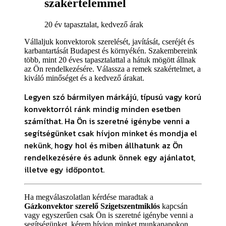
szakértelemmel
20 év tapasztalat, kedvező árak
Vállaljuk konvektorok szerelését, javítását, cseréjét és
karbantartását Budapest és környékén. Szakembereink
több, mint 20 éves tapasztalattal a hátuk mögött állnak
az Ön rendelkezésére. Válassza a remek szakértelmet, a
kiváló minőséget és a kedvező árakat.
Legyen szó bármilyen márkájú, típusú vagy korú
konvektorról ránk mindig minden esetben
számíthat. Ha Ön is szeretné igénybe venni a
segítségünket csak hívjon minket és mondja el
nekünk, hogy hol és miben állhatunk az Ön
rendelkezésére és adunk önnek egy ajánlatot,
illetve egy időpontot.
Ha megválaszolatlan kérdése maradtak a
Gázkonvektor szerelő Szigetszentmiklós
kapcsán
vagy egyszerűen csak Ön is szeretné igénybe venni a
segítségünket, kérem hívjon minket munkanapokon