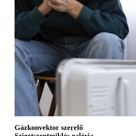
Gázkonvektor szerelő
Szigetszentmiklós galéria