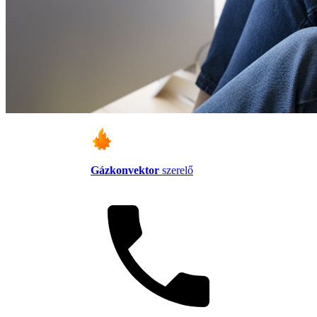
Gázkonvektor
szerelő