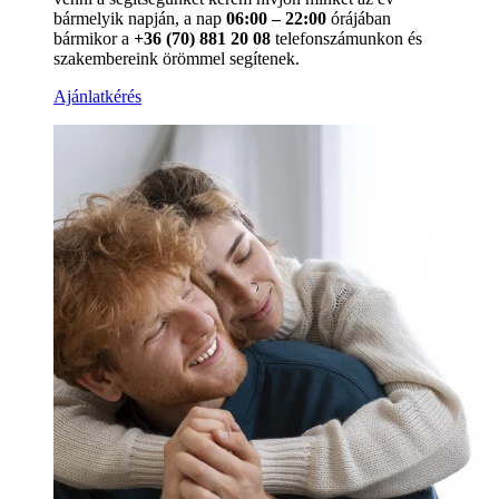
bármelyik napján, a nap
06:00 – 22:00
órájában
bármikor a
+36 (70) 881 20 08
telefonszámunkon és
szakembereink örömmel segítenek.
Ajánlatkérés