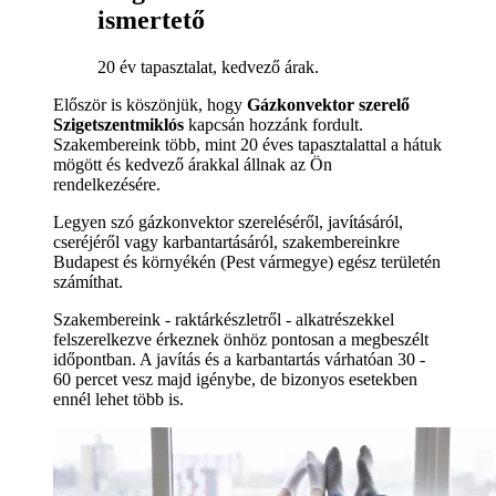
ismertető
20 év tapasztalat, kedvező árak.
Először is köszönjük, hogy
Gázkonvektor szerelő
Szigetszentmiklós
kapcsán hozzánk fordult.
Szakembereink több, mint 20 éves tapasztalattal a hátuk
mögött és kedvező árakkal állnak az Ön
rendelkezésére.
Legyen szó gázkonvektor szereléséről, javításáról,
cseréjéről vagy karbantartásáról, szakembereinkre
Budapest és környékén (Pest vármegye) egész területén
számíthat.
Szakembereink - raktárkészletről - alkatrészekkel
felszerelkezve érkeznek önhöz pontosan a megbeszélt
időpontban. A javítás és a karbantartás várhatóan 30 -
60 percet vesz majd igénybe, de bizonyos esetekben
ennél lehet több is.