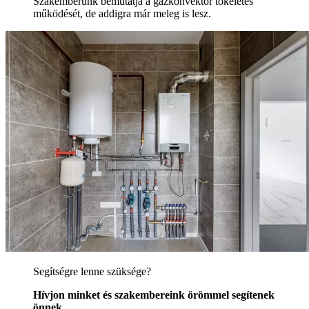
Szakemberünk bemutatja a gázkonvektor tökéletes
működését, de addigra már meleg is lesz.
Segítségre lenne szüksége?
Hívjon minket és szakembereink örömmel segítenek
önnek.