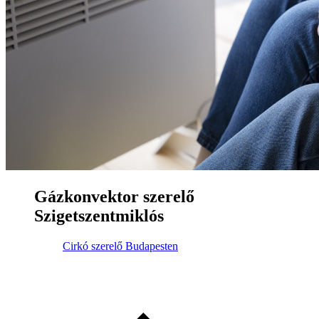
Gázkonvektor szerelő
Szigetszentmiklós
Cirkó szerelő Budapesten