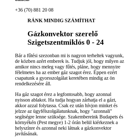
+36 (70) 881 20 08
RÁNK MINDIG SZÁMÍTHAT
Gázkonvektor szerelő
Szigetszentmiklós 0 - 24
Bár a fűtési szezonban mi is nagyon terheltek vagyunk,
de közben azért emberek is. Tudjuk jól, hogy milyen az
amikor nincs meleg vagy fűtés, pláne, hogy mennyire
félelmetes ha az ember gáz szagot érez. Éppen ezért
csapatunk a gyorsszolgálat keretében mindig az ön
rendelkezésére áll.
Ha gáz szagot érez a legfontosabb, hogy azonnal
nyisson ablakot. Ha tudja hogyan zárhatja el a gázt,
akkor azzal folytassa. Csak ez után hívjon minket és
jelzze az ügyfélszolgálatunknak, hogy "azonnali"
segítségre lenne szüksége. Szakembereink Budapets és
környékén (Pest megye) 1-2 órán belül kiérkeznek a
helyszínre és azonnal neki látnak a gázkonvektor
javításának.