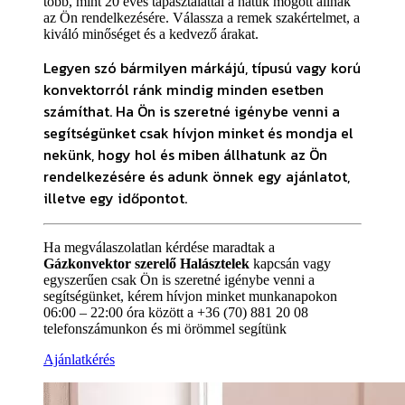
több, mint 20 éves tapasztalattal a hátuk mögött állnak
az Ön rendelkezésére. Válassza a remek szakértelmet, a
kiváló minőséget és a kedvező árakat.
Legyen szó bármilyen márkájú, típusú vagy korú
konvektorról ránk mindig minden esetben
számíthat. Ha Ön is szeretné igénybe venni a
segítségünket csak hívjon minket és mondja el
nekünk, hogy hol és miben állhatunk az Ön
rendelkezésére és adunk önnek egy ajánlatot,
illetve egy időpontot.
Ha megválaszolatlan kérdése maradtak a
Gázkonvektor szerelő Halásztelek
kapcsán vagy
egyszerűen csak Ön is szeretné igénybe venni a
segítségünket, kérem hívjon minket munkanapokon
06:00 – 22:00 óra között a +36 (70) 881 20 08
telefonszámunkon és mi örömmel segítünk
Ajánlatkérés