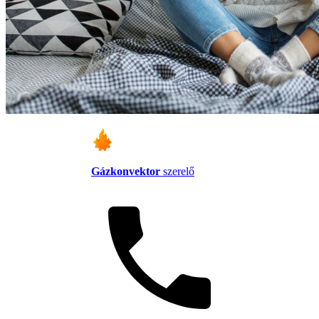
Gázkonvektor
szerelő