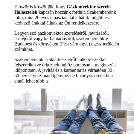
Először is köszönjük, hogy
Gázkonvektor szerelő
Halásztelek
kapcsán hozzánk fordult. Szakembereink
több, mint 20 éves tapasztalattal a hátuk mögött és
kedvező árakkal állnak az Ön rendelkezésére.
Legyen szó gázkonvektor szereléséről, javításáról,
cseréjéről vagy karbantartásáról, szakembereinkre
Budapest és környékén (Pest vármegye) egész területén
számíthat.
Szakembereink - raktárkészletről - alkatrészekkel
felszerelkezve érkeznek önhöz pontosan a megbeszélt
időpontban. A javítás és a karbantartás várhatóan 30 -
60 percet vesz majd igénybe, de bizonyos esetekben
ennél lehet több is.