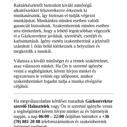
Raktárkészletről biztosított kiváló minőségű
alkatrészekkel felszerelkezve érkeznek ki
munkatársaink, így biztosan el tudják végezni
munkájukat. Munkánkra minden esetben valódi
garanciát biztosítunk. Szakembereink minden esetben
arra törekednek, hogy a lehető legolcsóbban végezzék
el a Gázkonvektor javítását, szerelését, cseréjét és
karbantartását. Igény esetén szakembereink a jelzéstől
számított 1 órán belül kiérkeznek a helyszínre és
megkezdik a munkát.
Válassza a kiváló minőséget és a remek szakértelmet,
azaz válasszon minket. Ha Ön is szeretné igénybe
venni a segítségünket, kérem hívjon minket és
egyeztessen le velünk egy időpontot, amikor
szakemberünket fogadni tudja a munka elvégzése
céljából.
Ha megválaszolatlan kérdései maradtak
Gázkonvektor
szerelő Halásztelek
vagy Ön is szeretné igénybe venni
a segítségünket kérem hívjon minket az év bármelyik
napján, a nap
06:00 – 22:00
órájában bármikor a
+36
(70) 881 20 08
telefonszámunkon és szakembereink
örömmel segítenek.