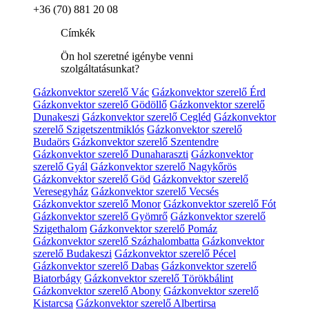
+36 (70) 881 20 08
Címkék
Ön hol szeretné igénybe venni
szolgáltatásunkat?
Gázkonvektor szerelő Vác
Gázkonvektor szerelő Érd
Gázkonvektor szerelő Gödöllő
Gázkonvektor szerelő
Dunakeszi
Gázkonvektor szerelő Cegléd
Gázkonvektor
szerelő Szigetszentmiklós
Gázkonvektor szerelő
Budaörs
Gázkonvektor szerelő Szentendre
Gázkonvektor szerelő Dunaharaszti
Gázkonvektor
szerelő Gyál
Gázkonvektor szerelő Nagykőrös
Gázkonvektor szerelő Göd
Gázkonvektor szerelő
Veresegyház
Gázkonvektor szerelő Vecsés
Gázkonvektor szerelő Monor
Gázkonvektor szerelő Fót
Gázkonvektor szerelő Gyömrő
Gázkonvektor szerelő
Szigethalom
Gázkonvektor szerelő Pomáz
Gázkonvektor szerelő Százhalombatta
Gázkonvektor
szerelő Budakeszi
Gázkonvektor szerelő Pécel
Gázkonvektor szerelő Dabas
Gázkonvektor szerelő
Biatorbágy
Gázkonvektor szerelő Törökbálint
Gázkonvektor szerelő Abony
Gázkonvektor szerelő
Kistarcsa
Gázkonvektor szerelő Albertirsa