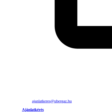
ajanlatkeres@ubergaz.hu
Ajánlatkérés