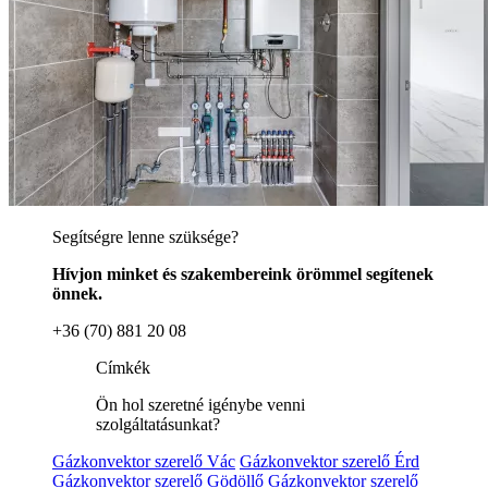
Segítségre lenne szüksége?
Hívjon minket és szakembereink örömmel segítenek
önnek.
+36 (70) 881 20 08
Címkék
Ön hol szeretné igénybe venni
szolgáltatásunkat?
Gázkonvektor szerelő Vác
Gázkonvektor szerelő Érd
Gázkonvektor szerelő Gödöllő
Gázkonvektor szerelő