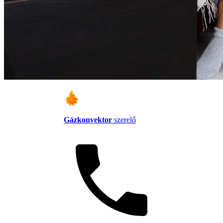
Gázkonvektor
szerelő