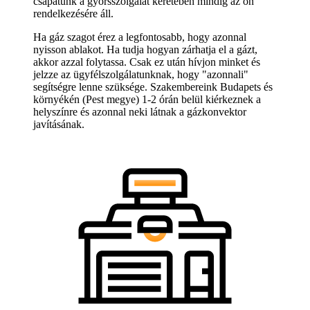
csapatunk a gyorsszolgálat keretében mindig az ön
rendelkezésére áll.
Ha gáz szagot érez a legfontosabb, hogy azonnal
nyisson ablakot. Ha tudja hogyan zárhatja el a gázt,
akkor azzal folytassa. Csak ez után hívjon minket és
jelzze az ügyfélszolgálatunknak, hogy "azonnali"
segítségre lenne szüksége. Szakembereink Budapets és
környékén (Pest megye) 1-2 órán belül kiérkeznek a
helyszínre és azonnal neki látnak a gázkonvektor
javításának.