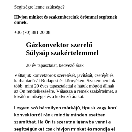
Segítségre lenne szüksége?
Hívjon minket és szakembereink örömmel segítenek
önnek.
+36 (70) 881 20 08
Gázkonvektor szerelő
Sülysáp szakértelemmel
20 év tapasztalat, kedvező árak
Vállaljuk konvektorok szerelését, javítását, cseréjét és
karbantartását Budapest és környékén. Szakembereink
több, mint 20 éves tapasztalattal a hátuk mögött állnak
az Ön rendelkezésére. Válassza a remek szakértelmet, a
kiváló minőséget és a kedvező árakat.
Legyen szó bármilyen márkájú, típusú vagy korú
konvektorról ránk mindig minden esetben
számíthat. Ha Ön is szeretné igénybe venni a
segítségünket csak hívjon minket és mondja el