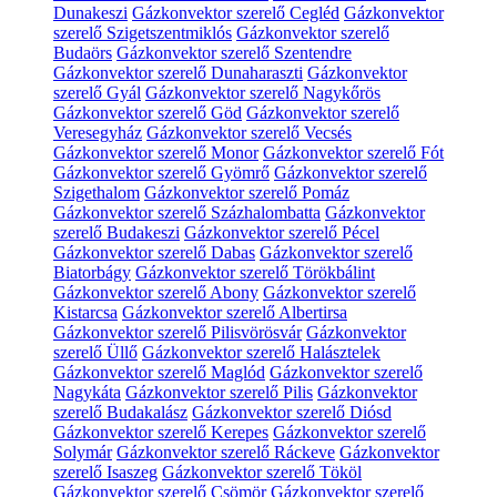
Dunakeszi
Gázkonvektor szerelő Cegléd
Gázkonvektor
szerelő Szigetszentmiklós
Gázkonvektor szerelő
Budaörs
Gázkonvektor szerelő Szentendre
Gázkonvektor szerelő Dunaharaszti
Gázkonvektor
szerelő Gyál
Gázkonvektor szerelő Nagykőrös
Gázkonvektor szerelő Göd
Gázkonvektor szerelő
Veresegyház
Gázkonvektor szerelő Vecsés
Gázkonvektor szerelő Monor
Gázkonvektor szerelő Fót
Gázkonvektor szerelő Gyömrő
Gázkonvektor szerelő
Szigethalom
Gázkonvektor szerelő Pomáz
Gázkonvektor szerelő Százhalombatta
Gázkonvektor
szerelő Budakeszi
Gázkonvektor szerelő Pécel
Gázkonvektor szerelő Dabas
Gázkonvektor szerelő
Biatorbágy
Gázkonvektor szerelő Törökbálint
Gázkonvektor szerelő Abony
Gázkonvektor szerelő
Kistarcsa
Gázkonvektor szerelő Albertirsa
Gázkonvektor szerelő Pilisvörösvár
Gázkonvektor
szerelő Üllő
Gázkonvektor szerelő Halásztelek
Gázkonvektor szerelő Maglód
Gázkonvektor szerelő
Nagykáta
Gázkonvektor szerelő Pilis
Gázkonvektor
szerelő Budakalász
Gázkonvektor szerelő Diósd
Gázkonvektor szerelő Kerepes
Gázkonvektor szerelő
Solymár
Gázkonvektor szerelő Ráckeve
Gázkonvektor
szerelő Isaszeg
Gázkonvektor szerelő Tököl
Gázkonvektor szerelő Csömör
Gázkonvektor szerelő