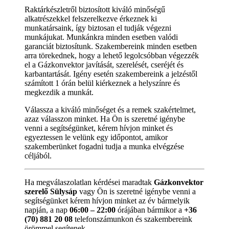
Raktárkészletről biztosított kiváló minőségű
alkatrészekkel felszerelkezve érkeznek ki
munkatársaink, így biztosan el tudják végezni
munkájukat. Munkánkra minden esetben valódi
garanciát biztosítunk. Szakembereink minden esetben
arra törekednek, hogy a lehető legolcsóbban végezzék
el a Gázkonvektor javítását, szerelését, cseréjét és
karbantartását. Igény esetén szakembereink a jelzéstől
számított 1 órán belül kiérkeznek a helyszínre és
megkezdik a munkát.
Válassza a kiváló minőséget és a remek szakértelmet,
azaz válasszon minket. Ha Ön is szeretné igénybe
venni a segítségünket, kérem hívjon minket és
egyeztessen le velünk egy időpontot, amikor
szakemberünket fogadni tudja a munka elvégzése
céljából.
Ha megválaszolatlan kérdései maradtak
Gázkonvektor
szerelő Sülysáp
vagy Ön is szeretné igénybe venni a
segítségünket kérem hívjon minket az év bármelyik
napján, a nap
06:00 – 22:00
órájában bármikor a
+36
(70) 881 20 08
telefonszámunkon és szakembereink
örömmel segítenek.