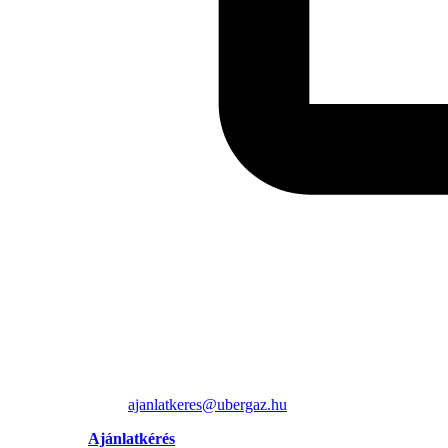
ajanlatkeres@ubergaz.hu
Ajánlatkérés