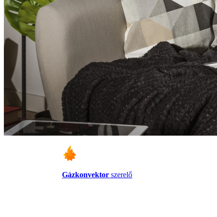
Gázkonvektor
szerelő