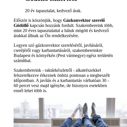
20 év tapasztalat, kedvező árak.
Először is köszönjük, hogy
Gázkonvektor szerelő
Gödöllő
kapcsán hozzánk fordult. Szakembereink több,
mint 20 éves tapasztalattal a hátuk mögött és kedvező
árakkal állnak az Ön rendelkezésére.
Legyen szó gázkonvektor szereléséről, javításáról,
cseréjéről vagy karbantartásáról, szakembereinkre
Budapest és környékén (Pest vármegye) egész területén
számíthat.
Szakembereink - raktárkészletről - alkatrészekkel
felszerelkezve érkeznek önhöz pontosan a megbeszélt
időpontban. A javítás és a karbantartás várhatóan 30 -
60 percet vesz majd igénybe, de bizonyos esetekben
ennél lehet több is.