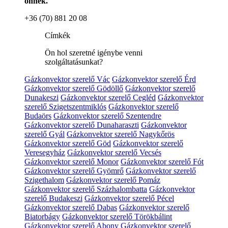
önnek.
+36 (70) 881 20 08
Címkék
Ön hol szeretné igénybe venni
szolgáltatásunkat?
Gázkonvektor szerelő Vác
Gázkonvektor szerelő Érd
Gázkonvektor szerelő Gödöllő
Gázkonvektor szerelő
Dunakeszi
Gázkonvektor szerelő Cegléd
Gázkonvektor
szerelő Szigetszentmiklós
Gázkonvektor szerelő
Budaörs
Gázkonvektor szerelő Szentendre
Gázkonvektor szerelő Dunaharaszti
Gázkonvektor
szerelő Gyál
Gázkonvektor szerelő Nagykőrös
Gázkonvektor szerelő Göd
Gázkonvektor szerelő
Veresegyház
Gázkonvektor szerelő Vecsés
Gázkonvektor szerelő Monor
Gázkonvektor szerelő Fót
Gázkonvektor szerelő Gyömrő
Gázkonvektor szerelő
Szigethalom
Gázkonvektor szerelő Pomáz
Gázkonvektor szerelő Százhalombatta
Gázkonvektor
szerelő Budakeszi
Gázkonvektor szerelő Pécel
Gázkonvektor szerelő Dabas
Gázkonvektor szerelő
Biatorbágy
Gázkonvektor szerelő Törökbálint
Gázkonvektor szerelő Abony
Gázkonvektor szerelő