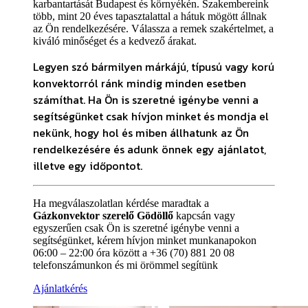
karbantartását Budapest és környékén. Szakembereink
több, mint 20 éves tapasztalattal a hátuk mögött állnak
az Ön rendelkezésére. Válassza a remek szakértelmet, a
kiváló minőséget és a kedvező árakat.
Legyen szó bármilyen márkájú, típusú vagy korú
konvektorról ránk mindig minden esetben
számíthat. Ha Ön is szeretné igénybe venni a
segítségünket csak hívjon minket és mondja el
nekünk, hogy hol és miben állhatunk az Ön
rendelkezésére és adunk önnek egy ajánlatot,
illetve egy időpontot.
Ha megválaszolatlan kérdése maradtak a
Gázkonvektor szerelő Gödöllő
kapcsán vagy
egyszerűen csak Ön is szeretné igénybe venni a
segítségünket, kérem hívjon minket munkanapokon
06:00 – 22:00 óra között a +36 (70) 881 20 08
telefonszámunkon és mi örömmel segítünk
Ajánlatkérés