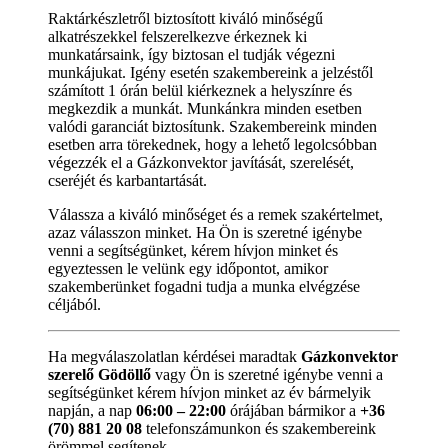
Raktárkészletről biztosított kiváló minőségű
alkatrészekkel felszerelkezve érkeznek ki
munkatársaink, így biztosan el tudják végezni
munkájukat. Igény esetén szakembereink a jelzéstől
számított 1 órán belül kiérkeznek a helyszínre és
megkezdik a munkát. Munkánkra minden esetben
valódi garanciát biztosítunk. Szakembereink minden
esetben arra törekednek, hogy a lehető legolcsóbban
végezzék el a Gázkonvektor javítását, szerelését,
cseréjét és karbantartását.
Válassza a kiváló minőséget és a remek szakértelmet,
azaz válasszon minket. Ha Ön is szeretné igénybe
venni a segítségünket, kérem hívjon minket és
egyeztessen le velünk egy időpontot, amikor
szakemberünket fogadni tudja a munka elvégzése
céljából.
Ha megválaszolatlan kérdései maradtak
Gázkonvektor
szerelő Gödöllő
vagy Ön is szeretné igénybe venni a
segítségünket kérem hívjon minket az év bármelyik
napján, a nap
06:00 – 22:00
órájában bármikor a
+36
(70) 881 20 08
telefonszámunkon és szakembereink
örömmel segítenek.