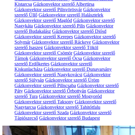
Kistarcsa
Gázkonvektor szerelő Albertirsa
Gázkonvektor szerelő Pilisvörösvár
Gázkonvektor
szerelő Üllő
Gázkonvektor szerelő Halásztelek
Gázkonvektor szerelő Maglód
Gázkonvektor szerelő
Nagykáta
Gázkonvektor szerelő Pilis
Gázkonvektor
szerelő Budakalász
Gázkonvektor szerelő Diósd
Gázkonvektor szerelő Kerepes
Gázkonvektor szerelő
Solymár
Gázkonvektor szerelő Ráckeve
Gázkonvektor
szerelő Isaszeg
Gázkonvektor szerelő Tököl
Gázkonvektor szerelő Csömör
Gázkonvektor szerelő
Tárnok
Gázkonvektor szerelő Ócsa
Gázkonvektor
szerelő Erdőkertes
Gázkonvektor szerelő
Kiskunlacháza
Gázkonvektor szerelő Dunavarsány
Gázkonvektor szerelő Nagykovácsi
Gázkonvektor
szerelő Sülysáp
Gázkonvektor szerelő Üröm
Gázkonvektor szerelő Piliscsaba
Gázkonvektor szerelő
Páty
Gázkonvektor szerelő Őrbottyán
Gázkonvektor
szerelő Tura
Gázkonvektor szerelő Mogyoród
Gázkonvektor szerelő Taksony
Gázkonvektor szerelő
Nagytarcsa
Gázkonvektor szerelő Tahitótfalu
Gázkonvektor szerelő Szada
Gázkonvektor szerelő
Tápiószecső
Gázkonvektor szerelő Budapest