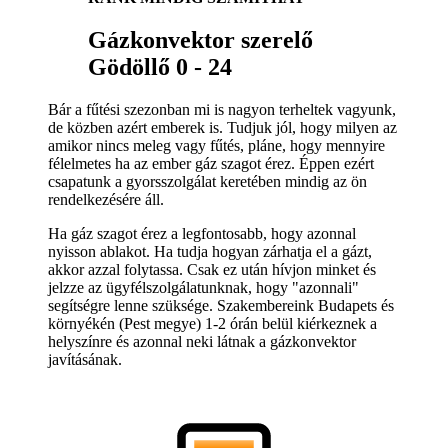
Gázkonvektor szerelő
Gödöllő 0 - 24
Bár a fűtési szezonban mi is nagyon terheltek vagyunk,
de közben azért emberek is. Tudjuk jól, hogy milyen az
amikor nincs meleg vagy fűtés, pláne, hogy mennyire
félelmetes ha az ember gáz szagot érez. Éppen ezért
csapatunk a gyorsszolgálat keretében mindig az ön
rendelkezésére áll.
Ha gáz szagot érez a legfontosabb, hogy azonnal
nyisson ablakot. Ha tudja hogyan zárhatja el a gázt,
akkor azzal folytassa. Csak ez után hívjon minket és
jelzze az ügyfélszolgálatunknak, hogy "azonnali"
segítségre lenne szüksége. Szakembereink Budapets és
környékén (Pest megye) 1-2 órán belül kiérkeznek a
helyszínre és azonnal neki látnak a gázkonvektor
javításának.