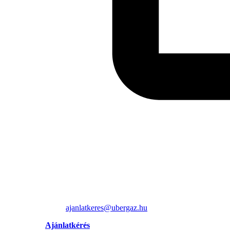
ajanlatkeres@ubergaz.hu
Ajánlatkérés