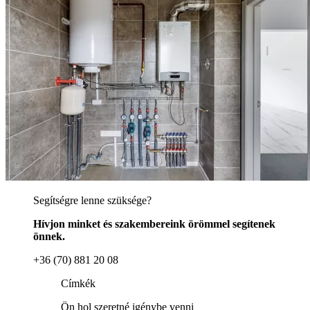
Segítségre lenne szüksége?
Hívjon minket és szakembereink örömmel segítenek
önnek.
+36 (70) 881 20 08
Címkék
Ön hol szeretné igénybe venni