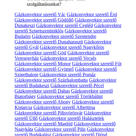
szolgáltatásunkat?
Gázkonvektor szerelő Vác
Gázkonvektor szerelő Érd
Gázkonvektor szerelő Gödöllő
Gázkonvektor szerelő
Dunakeszi
Gázkonvektor szerelő Cegléd
Gázkonvektor
szerelő Szigetszentmiklós
Gázkonvektor szerelő
Budaörs
Gázkonvektor szerelő Szentendre
Gázkonvektor szerelő Dunaharaszti
Gázkonvektor
szerelő Gyál
Gázkonvektor szerelő Nagykőrös
Gázkonvektor szerelő Göd
Gázkonvektor szerelő
Veresegyház
Gázkonvektor szerelő Vecsés
Gázkonvektor szerelő Monor
Gázkonvektor szerelő Fót
Gázkonvektor szerelő Gyömrő
Gázkonvektor szerelő
Szigethalom
Gázkonvektor szerelő Pomáz
Gázkonvektor szerelő Százhalombatta
Gázkonvektor
szerelő Budakeszi
Gázkonvektor szerelő Pécel
Gázkonvektor szerelő Dabas
Gázkonvektor szerelő
Biatorbágy
Gázkonvektor szerelő Törökbálint
Gázkonvektor szerelő Abony
Gázkonvektor szerelő
Kistarcsa
Gázkonvektor szerelő Albertirsa
Gázkonvektor szerelő Pilisvörösvár
Gázkonvektor
szerelő Üllő
Gázkonvektor szerelő Halásztelek
Gázkonvektor szerelő Maglód
Gázkonvektor szerelő
Nagykáta
Gázkonvektor szerelő Pilis
Gázkonvektor
szerelő Budakalász
Gázkonvektor szerelő Diósd