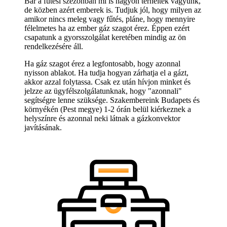
Bár a fűtési szezonban mi is nagyon terheltek vagyunk,
de közben azért emberek is. Tudjuk jól, hogy milyen az
amikor nincs meleg vagy fűtés, pláne, hogy mennyire
félelmetes ha az ember gáz szagot érez. Éppen ezért
csapatunk a gyorsszolgálat keretében mindig az ön
rendelkezésére áll.
Ha gáz szagot érez a legfontosabb, hogy azonnal
nyisson ablakot. Ha tudja hogyan zárhatja el a gázt,
akkor azzal folytassa. Csak ez után hívjon minket és
jelzze az ügyfélszolgálatunknak, hogy "azonnali"
segítségre lenne szüksége. Szakembereink Budapets és
környékén (Pest megye) 1-2 órán belül kiérkeznek a
helyszínre és azonnal neki látnak a gázkonvektor
javításának.