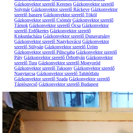
Gázkonvektor szerelő Kerepes
Gázkonvektor szerelő
Solymár
Gázkonvektor szerelő Ráckeve
Gázkonvektor
szerelő Isaszeg
Gázkonvektor szerelő Tököl
Gázkonvektor szerelő Csömör
Gázkonvektor szerelő
Tárnok
Gázkonvektor szerelő Ócsa
Gázkonvektor
szerelő Erdőkertes
Gázkonvektor szerelő
Kiskunlacháza
Gázkonvektor szerelő Dunavarsány
Gázkonvektor szerelő Nagykovácsi
Gázkonvektor
szerelő Sülysáp
Gázkonvektor szerelő Üröm
Gázkonvektor szerelő Piliscsaba
Gázkonvektor szerelő
Páty
Gázkonvektor szerelő Őrbottyán
Gázkonvektor
szerelő Tura
Gázkonvektor szerelő Mogyoród
Gázkonvektor szerelő Taksony
Gázkonvektor szerelő
Nagytarcsa
Gázkonvektor szerelő Tahitótfalu
Gázkonvektor szerelő Szada
Gázkonvektor szerelő
Tápiószecső
Gázkonvektor szerelő Budapest