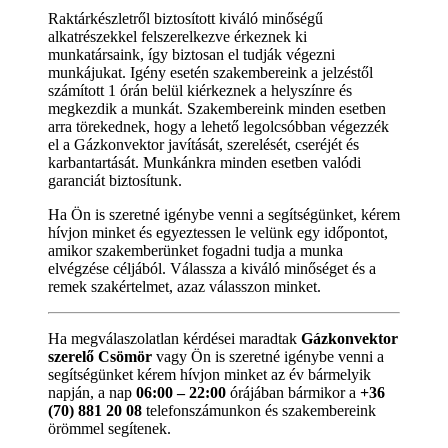
Raktárkészletről biztosított kiváló minőségű
alkatrészekkel felszerelkezve érkeznek ki
munkatársaink, így biztosan el tudják végezni
munkájukat. Igény esetén szakembereink a jelzéstől
számított 1 órán belül kiérkeznek a helyszínre és
megkezdik a munkát. Szakembereink minden esetben
arra törekednek, hogy a lehető legolcsóbban végezzék
el a Gázkonvektor javítását, szerelését, cseréjét és
karbantartását. Munkánkra minden esetben valódi
garanciát biztosítunk.
Ha Ön is szeretné igénybe venni a segítségünket, kérem
hívjon minket és egyeztessen le velünk egy időpontot,
amikor szakemberünket fogadni tudja a munka
elvégzése céljából. Válassza a kiváló minőséget és a
remek szakértelmet, azaz válasszon minket.
Ha megválaszolatlan kérdései maradtak
Gázkonvektor
szerelő Csömör
vagy Ön is szeretné igénybe venni a
segítségünket kérem hívjon minket az év bármelyik
napján, a nap
06:00 – 22:00
órájában bármikor a
+36
(70) 881 20 08
telefonszámunkon és szakembereink
örömmel segítenek.