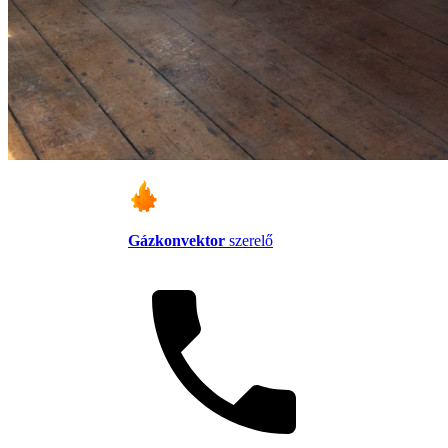
Gázkonvektor
szerelő