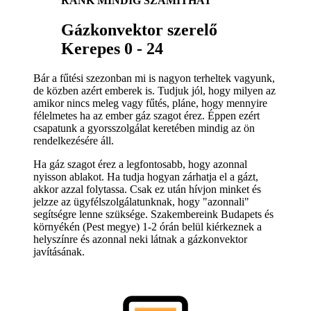
RÁNK MINDIG SZÁMÍTHAT
Gázkonvektor szerelő
Kerepes 0 - 24
Bár a fűtési szezonban mi is nagyon terheltek vagyunk,
de közben azért emberek is. Tudjuk jól, hogy milyen az
amikor nincs meleg vagy fűtés, pláne, hogy mennyire
félelmetes ha az ember gáz szagot érez. Éppen ezért
csapatunk a gyorsszolgálat keretében mindig az ön
rendelkezésére áll.
Ha gáz szagot érez a legfontosabb, hogy azonnal
nyisson ablakot. Ha tudja hogyan zárhatja el a gázt,
akkor azzal folytassa. Csak ez után hívjon minket és
jelzze az ügyfélszolgálatunknak, hogy "azonnali"
segítségre lenne szüksége. Szakembereink Budapets és
környékén (Pest megye) 1-2 órán belül kiérkeznek a
helyszínre és azonnal neki látnak a gázkonvektor
javításának.