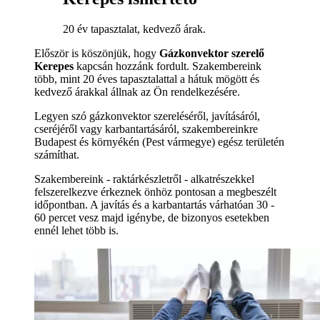
20 év tapasztalat, kedvező árak.
Először is köszönjük, hogy
Gázkonvektor szerelő
Kerepes
kapcsán hozzánk fordult. Szakembereink
több, mint 20 éves tapasztalattal a hátuk mögött és
kedvező árakkal állnak az Ön rendelkezésére.
Legyen szó gázkonvektor szereléséről, javításáról,
cseréjéről vagy karbantartásáról, szakembereinkre
Budapest és környékén (Pest vármegye) egész területén
számíthat.
Szakembereink - raktárkészletről - alkatrészekkel
felszerelkezve érkeznek önhöz pontosan a megbeszélt
időpontban. A javítás és a karbantartás várhatóan 30 -
60 percet vesz majd igénybe, de bizonyos esetekben
ennél lehet több is.