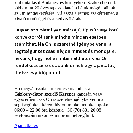
karbantartását Budapest és környékén. Szakembereink
több, mint 20 éves tapasztalattal a hátuk mögött állnak
az Ön rendelkezésére. Válassza a remek szakértelmet, a
kiváló minőséget és a kedvező árakat.
Legyen szó bármilyen márkájú, típusú vagy korú
konvektorról ránk mindig minden esetben
számíthat. Ha Ön is szeretné igénybe venni a
segítségünket csak hívjon minket és mondja el
nekünk, hogy hol és miben állhatunk az Ön
rendelkezésére és adunk önnek egy ajánlatot,
illetve egy időpontot.
Ha megválaszolatlan kérdése maradtak a
Gázkonvektor szerelő Kerepes
kapcsán vagy
egyszerűen csak Ön is szeretné igénybe venni a
segítségünket, kérem hívjon minket munkanapokon
06:00 – 22:00 óra között a +36 (70) 881 20 08
telefonszámunkon és mi örömmel segítünk
Ajánlatkérés