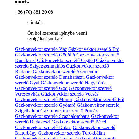
önnek.
+36 (70) 881 20 08
Címkék
Ön hol szeretné igénybe venni
szolgáltatásunkat?
Gázkonvektor szerelő Vác
Gázkonvektor szerelő Érd
Gázkonvektor szerelő Gödöllő
Gázkonvektor szerelő
Dunakeszi
Gázkonvektor szerelő Cegléd
Gázkonvektor
szerelő Szigetszentmiklós
Gázkonvektor szerelő
Budaörs
Gázkonvektor szerelő Szentendre
Gázkonvektor szerelő Dunaharaszti
Gázkonvektor
szerelő Gyál
Gázkonvektor szerelő Nagykőrös
Gázkonvektor szerelő Göd
Gázkonvektor szerelő
Veresegyház
Gázkonvektor szerelő Vecsés
Gázkonvektor szerelő Monor
Gázkonvektor szerelő Fót
Gázkonvektor szerelő Gyömrő
Gázkonvektor szerelő
Szigethalom
Gázkonvektor szerelő Pomáz
Gázkonvektor szerelő Százhalombatta
Gázkonvektor
szerelő Budakeszi
Gázkonvektor szerelő Pécel
Gázkonvektor szerelő Dabas
Gázkonvektor szerelő
Biatorbágy
Gázkonvektor szerelő Törökbálint
Gázkonvektor szerelő Abony
Gázkonvektor szerelő