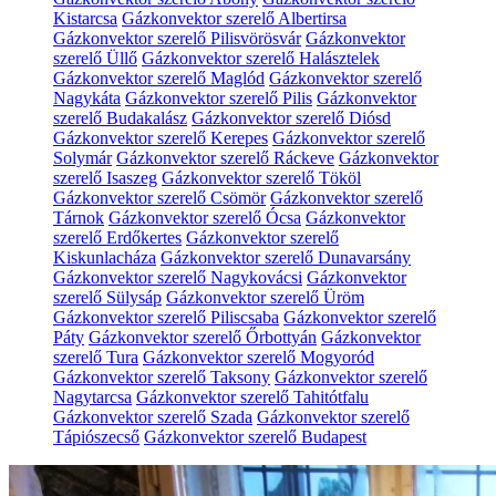
Kistarcsa
Gázkonvektor szerelő Albertirsa
Gázkonvektor szerelő Pilisvörösvár
Gázkonvektor
szerelő Üllő
Gázkonvektor szerelő Halásztelek
Gázkonvektor szerelő Maglód
Gázkonvektor szerelő
Nagykáta
Gázkonvektor szerelő Pilis
Gázkonvektor
szerelő Budakalász
Gázkonvektor szerelő Diósd
Gázkonvektor szerelő Kerepes
Gázkonvektor szerelő
Solymár
Gázkonvektor szerelő Ráckeve
Gázkonvektor
szerelő Isaszeg
Gázkonvektor szerelő Tököl
Gázkonvektor szerelő Csömör
Gázkonvektor szerelő
Tárnok
Gázkonvektor szerelő Ócsa
Gázkonvektor
szerelő Erdőkertes
Gázkonvektor szerelő
Kiskunlacháza
Gázkonvektor szerelő Dunavarsány
Gázkonvektor szerelő Nagykovácsi
Gázkonvektor
szerelő Sülysáp
Gázkonvektor szerelő Üröm
Gázkonvektor szerelő Piliscsaba
Gázkonvektor szerelő
Páty
Gázkonvektor szerelő Őrbottyán
Gázkonvektor
szerelő Tura
Gázkonvektor szerelő Mogyoród
Gázkonvektor szerelő Taksony
Gázkonvektor szerelő
Nagytarcsa
Gázkonvektor szerelő Tahitótfalu
Gázkonvektor szerelő Szada
Gázkonvektor szerelő
Tápiószecső
Gázkonvektor szerelő Budapest