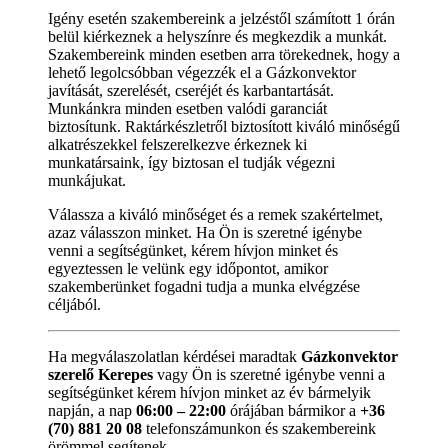
Igény esetén szakembereink a jelzéstől számított 1 órán
belül kiérkeznek a helyszínre és megkezdik a munkát.
Szakembereink minden esetben arra törekednek, hogy a
lehető legolcsóbban végezzék el a Gázkonvektor
javítását, szerelését, cseréjét és karbantartását.
Munkánkra minden esetben valódi garanciát
biztosítunk. Raktárkészletről biztosított kiváló minőségű
alkatrészekkel felszerelkezve érkeznek ki
munkatársaink, így biztosan el tudják végezni
munkájukat.
Válassza a kiváló minőséget és a remek szakértelmet,
azaz válasszon minket. Ha Ön is szeretné igénybe
venni a segítségünket, kérem hívjon minket és
egyeztessen le velünk egy időpontot, amikor
szakemberünket fogadni tudja a munka elvégzése
céljából.
Ha megválaszolatlan kérdései maradtak
Gázkonvektor
szerelő Kerepes
vagy Ön is szeretné igénybe venni a
segítségünket kérem hívjon minket az év bármelyik
napján, a nap
06:00 – 22:00
órájában bármikor a
+36
(70) 881 20 08
telefonszámunkon és szakembereink
örömmel segítenek.