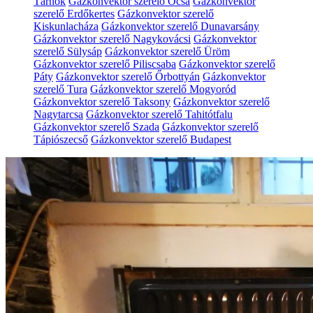
Tárnok
Gázkonvektor szerelő Ócsa
Gázkonvektor
szerelő Erdőkertes
Gázkonvektor szerelő
Kiskunlacháza
Gázkonvektor szerelő Dunavarsány
Gázkonvektor szerelő Nagykovácsi
Gázkonvektor
szerelő Sülysáp
Gázkonvektor szerelő Üröm
Gázkonvektor szerelő Piliscsaba
Gázkonvektor szerelő
Páty
Gázkonvektor szerelő Őrbottyán
Gázkonvektor
szerelő Tura
Gázkonvektor szerelő Mogyoród
Gázkonvektor szerelő Taksony
Gázkonvektor szerelő
Nagytarcsa
Gázkonvektor szerelő Tahitótfalu
Gázkonvektor szerelő Szada
Gázkonvektor szerelő
Tápiószecső
Gázkonvektor szerelő Budapest