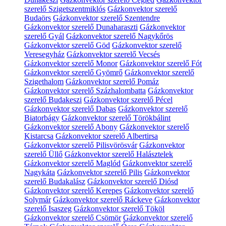
szerelő Szigetszentmiklós
Gázkonvektor szerelő
Budaörs
Gázkonvektor szerelő Szentendre
Gázkonvektor szerelő Dunaharaszti
Gázkonvektor
szerelő Gyál
Gázkonvektor szerelő Nagykőrös
Gázkonvektor szerelő Göd
Gázkonvektor szerelő
Veresegyház
Gázkonvektor szerelő Vecsés
Gázkonvektor szerelő Monor
Gázkonvektor szerelő Fót
Gázkonvektor szerelő Gyömrő
Gázkonvektor szerelő
Szigethalom
Gázkonvektor szerelő Pomáz
Gázkonvektor szerelő Százhalombatta
Gázkonvektor
szerelő Budakeszi
Gázkonvektor szerelő Pécel
Gázkonvektor szerelő Dabas
Gázkonvektor szerelő
Biatorbágy
Gázkonvektor szerelő Törökbálint
Gázkonvektor szerelő Abony
Gázkonvektor szerelő
Kistarcsa
Gázkonvektor szerelő Albertirsa
Gázkonvektor szerelő Pilisvörösvár
Gázkonvektor
szerelő Üllő
Gázkonvektor szerelő Halásztelek
Gázkonvektor szerelő Maglód
Gázkonvektor szerelő
Nagykáta
Gázkonvektor szerelő Pilis
Gázkonvektor
szerelő Budakalász
Gázkonvektor szerelő Diósd
Gázkonvektor szerelő Kerepes
Gázkonvektor szerelő
Solymár
Gázkonvektor szerelő Ráckeve
Gázkonvektor
szerelő Isaszeg
Gázkonvektor szerelő Tököl
Gázkonvektor szerelő Csömör
Gázkonvektor szerelő