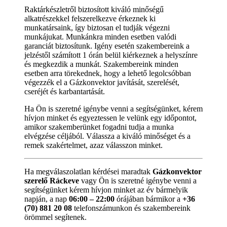
Raktárkészletről biztosított kiváló minőségű
alkatrészekkel felszerelkezve érkeznek ki
munkatársaink, így biztosan el tudják végezni
munkájukat. Munkánkra minden esetben valódi
garanciát biztosítunk. Igény esetén szakembereink a
jelzéstől számított 1 órán belül kiérkeznek a helyszínre
és megkezdik a munkát. Szakembereink minden
esetben arra törekednek, hogy a lehető legolcsóbban
végezzék el a Gázkonvektor javítását, szerelését,
cseréjét és karbantartását.
Ha Ön is szeretné igénybe venni a segítségünket, kérem
hívjon minket és egyeztessen le velünk egy időpontot,
amikor szakemberünket fogadni tudja a munka
elvégzése céljából. Válassza a kiváló minőséget és a
remek szakértelmet, azaz válasszon minket.
Ha megválaszolatlan kérdései maradtak
Gázkonvektor
szerelő Ráckeve
vagy Ön is szeretné igénybe venni a
segítségünket kérem hívjon minket az év bármelyik
napján, a nap
06:00 – 22:00
órájában bármikor a
+36
(70) 881 20 08
telefonszámunkon és szakembereink
örömmel segítenek.