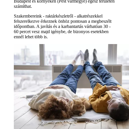
Budapest és környékén (Pest vármegye) egész területén
számíthat.
Szakembereink - raktárkészletről - alkatrészekkel
felszerelkezve érkeznek önhöz pontosan a megbeszélt
időpontban. A javítás és a karbantartás várhatóan 30 -
60 percet vesz majd igénybe, de bizonyos esetekben
ennél lehet több is.