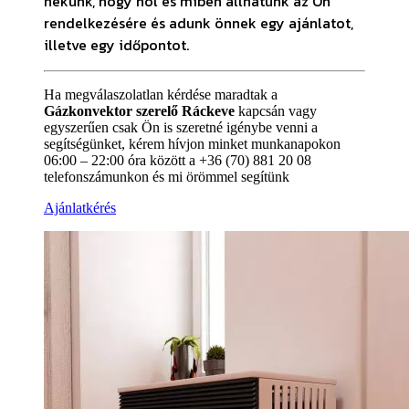
nekünk, hogy hol és miben állhatunk az Ön
rendelkezésére és adunk önnek egy ajánlatot,
illetve egy időpontot.
Ha megválaszolatlan kérdése maradtak a
Gázkonvektor szerelő Ráckeve
kapcsán vagy
egyszerűen csak Ön is szeretné igénybe venni a
segítségünket, kérem hívjon minket munkanapokon
06:00 – 22:00 óra között a +36 (70) 881 20 08
telefonszámunkon és mi örömmel segítünk
Ajánlatkérés