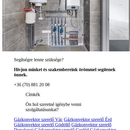
Segítségre lenne szüksége?
Hívjon minket és szakembereink örömmel segítenek
önnek.
+36 (70) 881 20 08
Címkék
Ön hol szeretné igénybe venni
szolgáltatásunkat?
Gázkonvektor szerelő Vác
Gázkonvektor szerelő Érd
Gázkonvektor szerelő Gödöllő
Gázkonvektor szerelő
Dunakeszi
Gázkonvektor szerelő Cegléd
Gázkonvektor