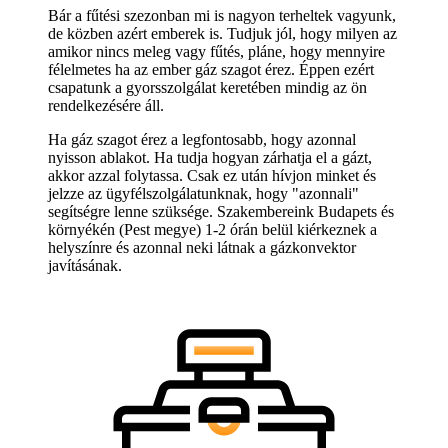
Bár a fűtési szezonban mi is nagyon terheltek vagyunk,
de közben azért emberek is. Tudjuk jól, hogy milyen az
amikor nincs meleg vagy fűtés, pláne, hogy mennyire
félelmetes ha az ember gáz szagot érez. Éppen ezért
csapatunk a gyorsszolgálat keretében mindig az ön
rendelkezésére áll.
Ha gáz szagot érez a legfontosabb, hogy azonnal
nyisson ablakot. Ha tudja hogyan zárhatja el a gázt,
akkor azzal folytassa. Csak ez után hívjon minket és
jelzze az ügyfélszolgálatunknak, hogy "azonnali"
segítségre lenne szüksége. Szakembereink Budapets és
környékén (Pest megye) 1-2 órán belül kiérkeznek a
helyszínre és azonnal neki látnak a gázkonvektor
javításának.