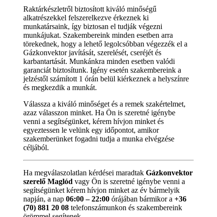
Raktárkészletről biztosított kiváló minőségű
alkatrészekkel felszerelkezve érkeznek ki
munkatársaink, így biztosan el tudják végezni
munkájukat. Szakembereink minden esetben arra
törekednek, hogy a lehető legolcsóbban végezzék el a
Gázkonvektor javítását, szerelését, cseréjét és
karbantartását. Munkánkra minden esetben valódi
garanciát biztosítunk. Igény esetén szakembereink a
jelzéstől számított 1 órán belül kiérkeznek a helyszínre
és megkezdik a munkát.
Válassza a kiváló minőséget és a remek szakértelmet,
azaz válasszon minket. Ha Ön is szeretné igénybe
venni a segítségünket, kérem hívjon minket és
egyeztessen le velünk egy időpontot, amikor
szakemberünket fogadni tudja a munka elvégzése
céljából.
Ha megválaszolatlan kérdései maradtak
Gázkonvektor
szerelő Maglód
vagy Ön is szeretné igénybe venni a
segítségünket kérem hívjon minket az év bármelyik
napján, a nap
06:00 – 22:00
órájában bármikor a
+36
(70) 881 20 08
telefonszámunkon és szakembereink
örömmel segítenek.