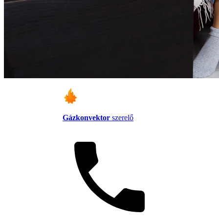
Gázkonvektor
szerelő